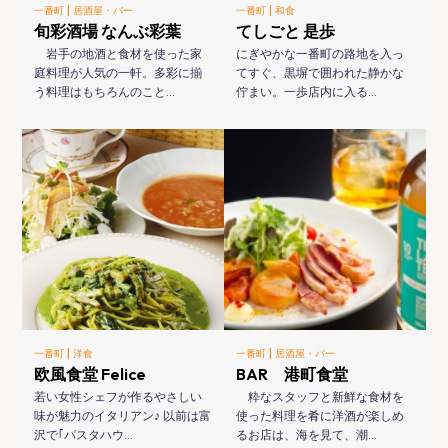
|
|
一番町
居酒屋・バー
一番町
和食
旬彩酒場 なんぶ彩葉
てしごと 是歩
岩手の地酒と食材を使った家
にぎやかな一番町の路地を入っ
庭料理が人気の一軒。多彩に揃
てすぐ、黒塀で囲われた静かな
う料理はもちろんのこと…
佇まい。一歩店内に入る…
|
|
一番町
洋食
一番町
居酒屋・バー
欧風食堂 Felice
BAR 港町食堂
若い女性シェフが作るやさしい
粋なスタッフと新鮮な食材を
味が魅力のイタリアン♪ 以前は富
使った料理を肴に洋酒が楽しめ
沢で｢パスタハウ…
るお店は、海を見て、潮…