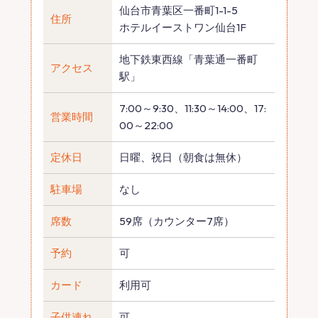
仙台市青葉区一番町1-1-5
住所
ホテルイーストワン仙台1F
地下鉄東西線「青葉通一番町
アクセス
駅」
7:00～9:30、11:30～14:00、17:
営業時間
00～22:00
定休日
日曜、祝日（朝食は無休）
駐車場
なし
席数
59席（カウンター7席）
予約
可
カード
利用可
子供連れ
可