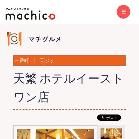
一番町
｜
天ぷら
天繁 ホテルイースト
ワン店