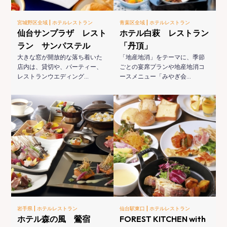
|
|
宮城野区全域
ホテルレストラン
青葉区全域
ホテルレストラン
仙台サンプラザ レスト
ホテル白萩 レストラン
ラン サンパステル
「丹頂」
大きな窓が開放的な落ち着いた
「地産地消」をテーマに、季節
店内は、貸切や、パーティー、
ごとの宴席プランや地産地消コ
レストランウエディング…
ースメニュー「みやぎ会…
|
|
岩手県
ホテルレストラン
仙台駅東口
ホテルレストラン
ホテル森の風 鶯宿
FOREST KITCHEN with