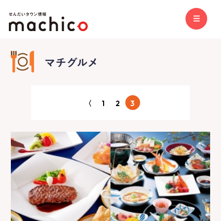
〈
1
2
3