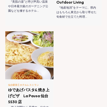
“美肌の湯”と呼び声高い温泉
Outdoor Living
や日本最大級のガーデニング公
“地産地消”をテーマに、県内
園などを擁するホテル…
はもちろん東北から取り寄せた
旬食材で仕立てた料理…
|
仙台駅前
ホテルレストラン
ゆであげパスタ& 焼き上
げピザ La Pausa 仙台
SS30 店