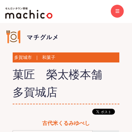
多賀城市
｜
和菓子
菓匠 榮太楼本舗
多賀城店
古代米くるみゆべし