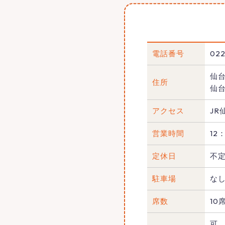
電話番号
022
仙台
住所
仙
アクセス
JR
営業時間
12
定休日
不
駐車場
な
席数
10
可