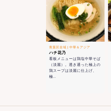
青葉区全域
|
中華＆アジア
ハチ花乃
看板メニューは鶏塩中華そば
（淡麗）。透き通った極上の
鶏スープは淡麗に仕上げ、
極…