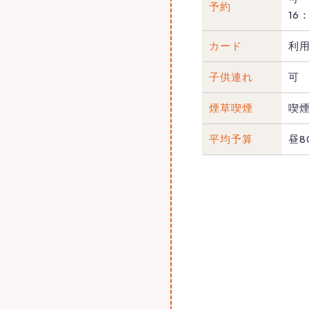
予約
16
カード
利
子供連れ
可
煙草喫煙
喫
平均予算
昼8