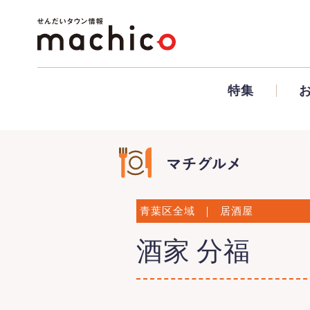
特集
青葉区全域
｜
居酒屋
酒家 分福