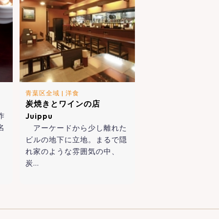
青葉区全域
|
洋食
炭焼きとワインの店
作
Juippu
名
アーケードから少し離れた
ビルの地下に立地。まるで隠
れ家のような雰囲気の中、
炭…