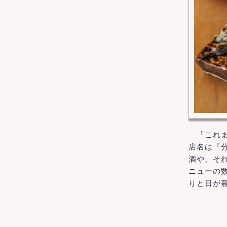
「これま
店名は『
酒や、そ
ニューの
りと日が