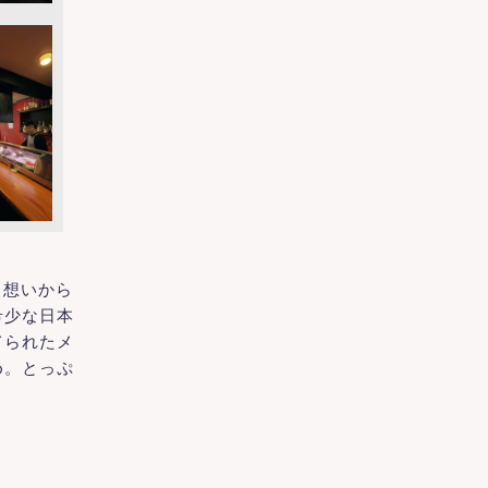
う想いから
希少な日本
てられたメ
め。とっぷ