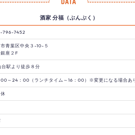
酒家 分福（ぶんぷく）
-796-7452
市青葉区中央３-10-５
台銀座２F
仙台駅より徒歩８分
：00～24：00（ランチタイム～16：00）※変更になる場合あ
定休
し
席