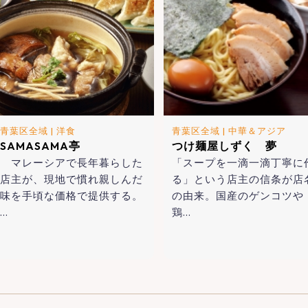
青葉区全域
|
洋食
青葉区全域
|
中華＆アジア
SAMASAMA亭
つけ麺屋しずく 夢
マレーシアで長年暮らした
「スープを一滴一滴丁寧に
店主が、現地で慣れ親しんだ
る」という店主の信条が店
味を手頃な価格で提供する。
の由来。国産のゲンコツや
…
鶏…