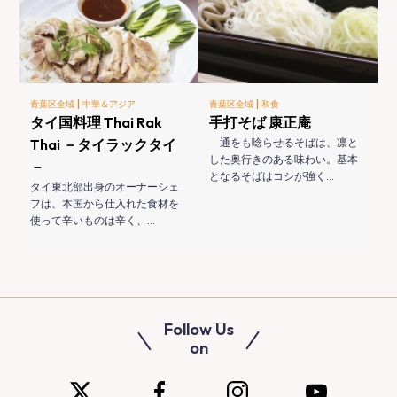
|
|
青葉区全域
中華＆アジア
青葉区全域
和食
タイ国料理 Thai Rak
手打そば 康正庵
Thai －タイラックタイ
通をも唸らせるそばは、凛と
した奥行きのある味わい。基本
－
となるそばはコシが強く…
タイ東北部出身のオーナーシェ
フは、本国から仕入れた食材を
使って辛いものは辛く、…
Follow Us
on