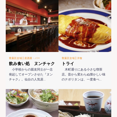
|
|
青葉区全域
居酒屋・バー
青葉区全域
洋食
飲み食い処 ヌンチャク
トライ
小学校からの親友同士が一念
木町通りにある小さな喫茶
発起してオープンさせた『ヌン
店。昔から変わらぬ懐かしい味
チャク』。仙台の人気居…
のナポリタンは、一度食べ…