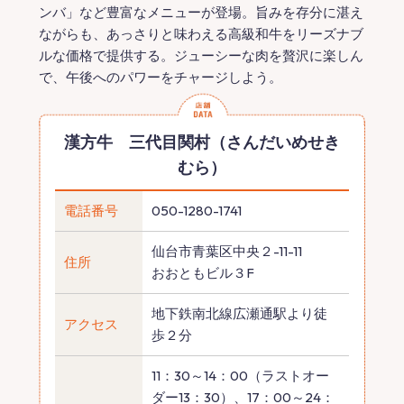
ンバ」など豊富なメニューが登場。旨みを存分に湛え
ながらも、あっさりと味わえる高級和牛をリーズナブ
ルな価格で提供する。ジューシーな肉を贅沢に楽しん
で、午後へのパワーをチャージしよう。
漢方牛 三代目関村（さんだいめせき
むら）
電話番号
050-1280-1741
仙台市青葉区中央２-11-11
住所
おおともビル３F
地下鉄南北線広瀬通駅より徒
アクセス
歩２分
11：30～14：00（ラストオー
ダー13：30）、17：00～24：