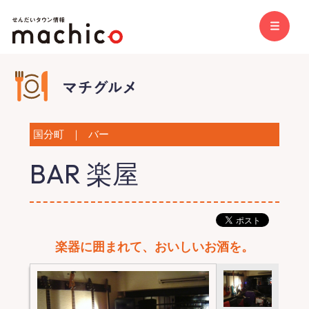
国分町
｜
バー
BAR 楽屋
楽器に囲まれて、おいしいお酒を。