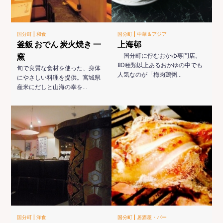
|
|
国分町
和食
国分町
中華＆アジア
釜飯 おでん 炭火焼き 一
上海邨
窯
国分町に佇むおかゆ専門店。
80種類以上あるおかゆの中でも
旬で良質な食材を使った、身体
人気なのが「梅肉鶏粥…
にやさしい料理を提供。宮城県
産米にだしと山海の幸を…
|
|
国分町
洋食
国分町
居酒屋・バー