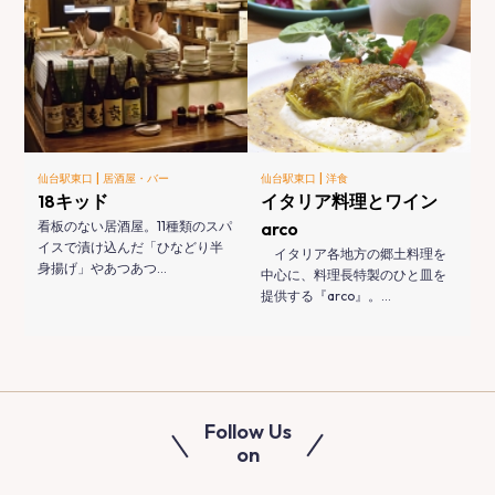
|
|
仙台駅東口
居酒屋・バー
仙台駅東口
洋食
18キッド
イタリア料理とワイン
看板のない居酒屋。11種類のスパ
arco
イスで漬け込んだ「ひなどり半
イタリア各地方の郷土料理を
身揚げ」やあつあつ…
中心に、料理長特製のひと皿を
提供する『arco』。…
Follow Us
on