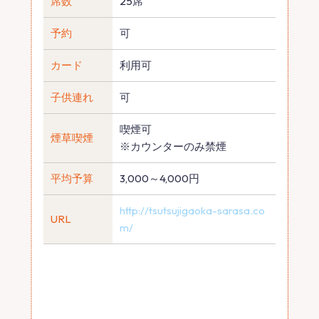
席数
25席
予約
可
カード
利用可
子供連れ
可
喫煙可
煙草喫煙
※カウンターのみ禁煙
平均予算
3,000～4,000円
http://tsutsujigaoka-sarasa.co
URL
m/