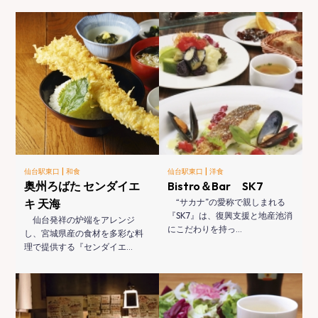
|
|
仙台駅東口
和食
仙台駅東口
洋食
奥州ろばた センダイエ
Bistro＆Bar SK7
キ 天海
“サカナ”の愛称で親しまれる
『SK7』は、復興支援と地産池消
仙台発祥の炉端をアレンジ
にこだわりを持っ…
し、宮城県産の食材を多彩な料
理で提供する『センダイエ…