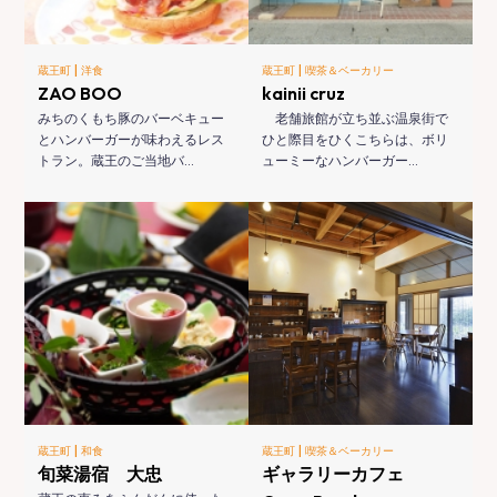
|
|
蔵王町
洋食
蔵王町
喫茶＆ベーカリー
ZAO BOO
kainii cruz
みちのくもち豚のバーベキュー
老舗旅館が立ち並ぶ温泉街で
とハンバーガーが味わえるレス
ひと際目をひくこちらは、ボリ
トラン。蔵王のご当地バ…
ューミーなハンバーガー…
|
|
蔵王町
和食
蔵王町
喫茶＆ベーカリー
旬菜湯宿 大忠
ギャラリーカフェ