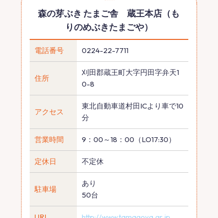
森の芽ぶき たまご舎 蔵王本店（も
りのめぶきたまごや）
電話番号
0224-22-7711
刈田郡蔵王町大字円田字弁天1
住所
0-8
東北自動車道村田ICより車で10
アクセス
分
営業時間
9：00～18：00（LO17:30）
定休日
不定休
あり
駐車場
50台
URL
http://www.tamagoya.gr.jp