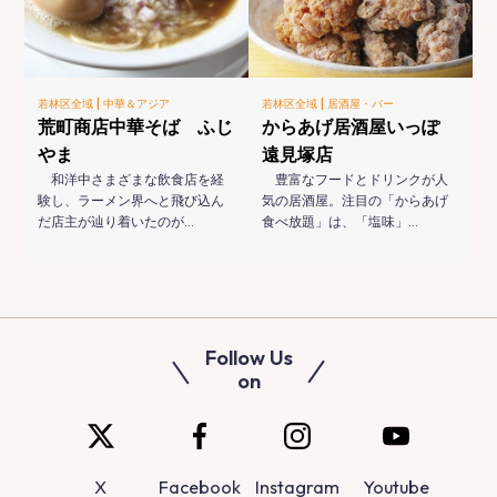
|
|
若林区全域
中華＆アジア
若林区全域
居酒屋・バー
荒町商店中華そば ふじ
からあげ居酒屋いっぽ
やま
遠見塚店
和洋中さまざまな飲食店を経
豊富なフードとドリンクが人
験し、ラーメン界へと飛び込ん
気の居酒屋。注目の「からあげ
だ店主が辿り着いたのが…
食べ放題」は、「塩味」…
Follow Us
on
X
Facebook
Instagram
Youtube