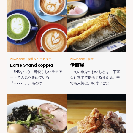
|
|
若林区全域
喫茶＆ベーカリー
若林区全域
和食
Latte Stand coppia
伊藤屋
SNSを中心に可愛らしいラテア
旬の魚介のおいしさを、丁寧
ートで人気を集めている
な仕立てで提供する和食店。中
『coppia』。ものづ…
でも人気は、味付けごは…