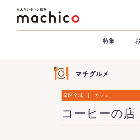
特集
泉区全域
｜
カフェ
コーヒーの店