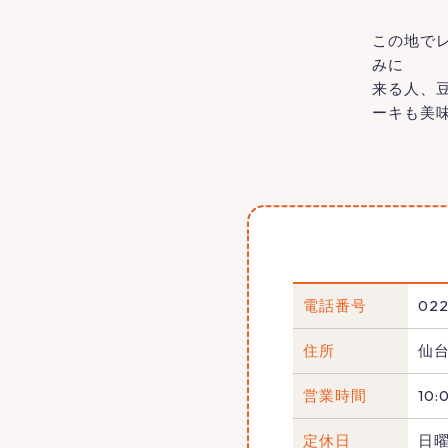
この地で
みに
来る人、
ーキも美
電話番号
022
住所
仙台
営業時間
10
定休日
日