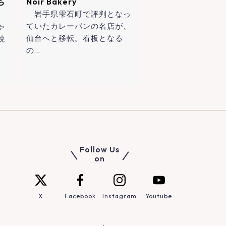
ち
Noir Bakery
岩手県雫石町で評判となっ
ていたカレーパンの名店が、
ゃ
仙台へと移転。看板となる
焼
の…
Follow Us
on
X
Facebook
Instagram
Youtube