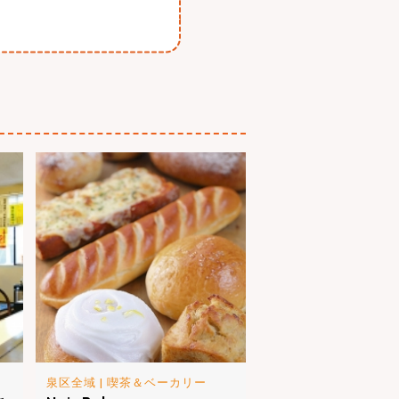
泉区全域
|
喫茶＆ベーカリー