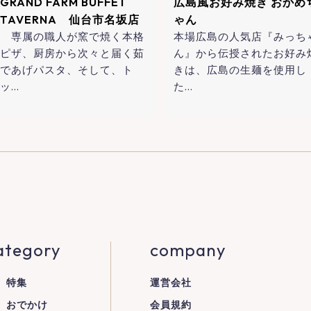
GRAND FARM BUFFET
広島風お好み焼き おかめ
TAVERNA 仙台市名坂店
ゃん
専属の職人が窯で焼く本格
本場広島の人気店『みっち
ピザ、厨房から次々と届く茹
ん』から伝授されたお好み
であげパスタ、そして、ト
きは、広島の生麺を使用し
ッ…
た…
ategory
company
特集
運営会社
おでかけ
会員規約