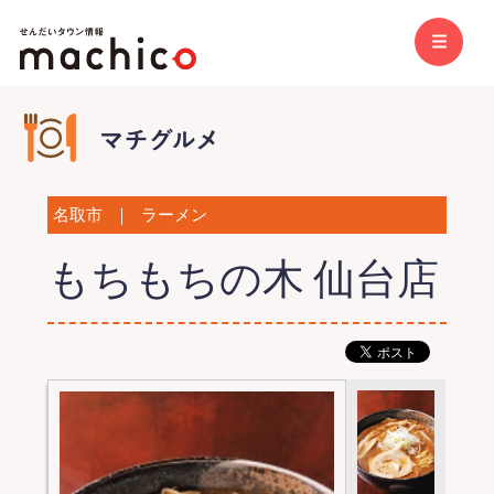
名取市
｜
ラーメン
もちもちの木 仙台店