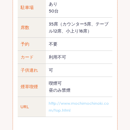
あり
駐車場
50台
35席（カウンター5席、テーブ
席数
ル12席、小上り18席）
予約
不要
カード
利用不可
子供連れ
可
喫煙可
煙草喫煙
昼のみ禁煙
http://www.mochimochinoki.co
URL
m/top.html