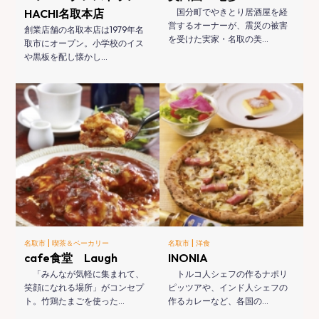
HACHI名取本店
国分町でやきとり居酒屋を経
営するオーナーが、震災の被害
創業店舗の名取本店は1979年名
を受けた実家・名取の美…
取市にオープン。小学校のイス
や黒板を配し懐かし…
|
|
名取市
喫茶＆ベーカリー
名取市
洋食
cafe食堂 Laugh
INONIA
「みんなが気軽に集まれて、
トルコ人シェフの作るナポリ
笑顔になれる場所」がコンセプ
ピッツアや、インド人シェフの
ト。竹鶏たまごを使った…
作るカレーなど、各国の…