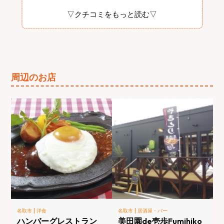
▽クチコミをもっと読む▽
周辺のお店
|
|
名取市
洋食
名取市
居酒屋・バー
ハンバーグレストラン
美田園de壱歩Fumihiko