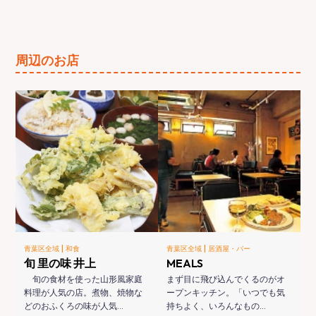
周辺のお店
|
|
青葉区全域
和食
青葉区全域
居酒屋・バー
旬 里の味 井上
MEALS
旬の食材を使った山形風家庭
まず目に飛び込んでくるのがオ
料理が人気の店。煮物、焼物な
ープンキッチン。「いつでも気
どのおふくろの味が人気…
持ちよく、いろんなもの…