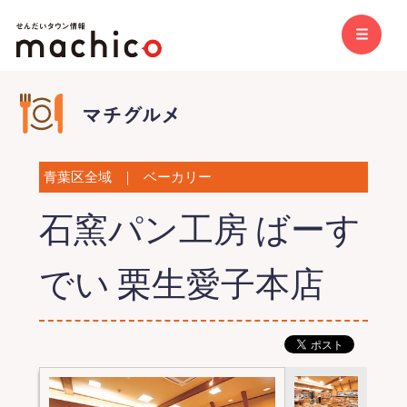
青葉区全域
｜
ベーカリー
石窯パン工房 ばーす
でい 栗生愛子本店