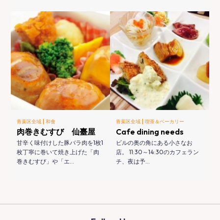
|
|
青葉区全域
和食
青葉区全域
喫茶＆ベーカリー
肉巻きむすび 仙臺屋
Cafe dining needs
甘辛く味付けした豚バラ肉を1枚1
ビルの奥の角にある小さなお
枚丁寧に巻いて焼き上げた「肉
店。 11:30～14:30のカフェラン
巻きむすび」や「エ…
チ、夜は予…