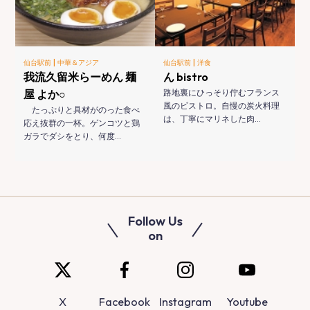
|
|
仙台駅前
中華＆アジア
仙台駅前
洋食
我流久留米らーめん 麺
ん bistro
屋 よか○
路地裏にひっそり佇むフランス
風のビストロ。自慢の炭火料理
たっぷりと具材がのった食べ
は、丁寧にマリネした肉…
応え抜群の一杯。ゲンコツと鶏
ガラでダシをとり、何度…
Follow Us
on
X
Facebook
Instagram
Youtube