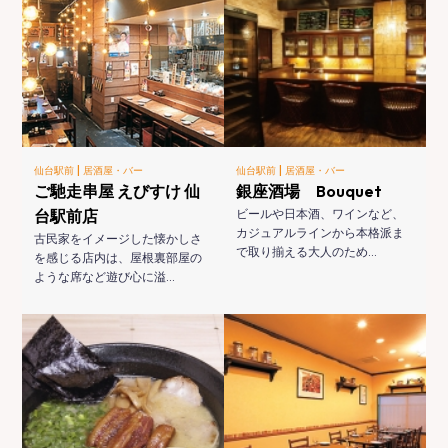
|
|
仙台駅前
居酒屋・バー
仙台駅前
居酒屋・バー
ご馳走串屋 えびすけ 仙
銀座酒場 Bouquet
台駅前店
ビールや日本酒、ワインなど、
カジュアルラインから本格派ま
古民家をイメージした懐かしさ
で取り揃える大人のため…
を感じる店内は、屋根裏部屋の
ような席など遊び心に溢…