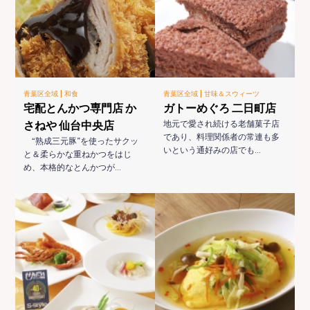
|
|
青葉区全域
和食
青葉区全域
甘味＆スウィーツ
宅配とんかつ専門店 か
ガトーめぐろ 二日町店
さねや 仙台中央店
地元で愛され続ける老舗菓子店
であり、料理関係者の常連も多
“熟成三元豚”を使ったサクッ
いという通好みの店でも…
と＆柔らかな重ねかつをはじ
め、本格的なとんかつが…