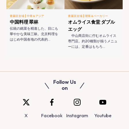
|
|
青葉区全域
中華＆アジア
青葉区全域
喫茶＆ベーカリー
中国料理 翠林
オムライス食堂 ダブル
伝統の銘菜を精進した、目にも
エッグ
華やかな美味三昧。北京料理を
中山商店街に佇むオムライス
はじめ中国各地の代表的…
専門店。約20種類が揃うメニュ
ーには、定番はもちろ…
Follow Us
on
X
Facebook
Instagram
Youtube