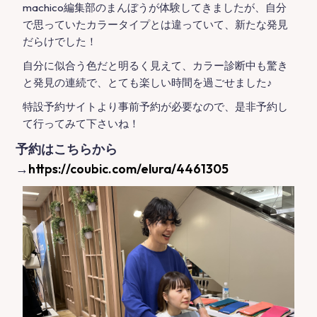
machico編集部のまんぼうが体験してきましたが、自分
で思っていたカラータイプとは違っていて、新たな発見
だらけでした！
自分に似合う色だと明るく見えて、カラー診断中も驚き
と発見の連続で、とても楽しい時間を過ごせました♪
特設予約サイトより事前予約が必要なので、是非予約し
て行ってみて下さいね！
予約はこちらから
→
https://coubic.com/elura/4461305