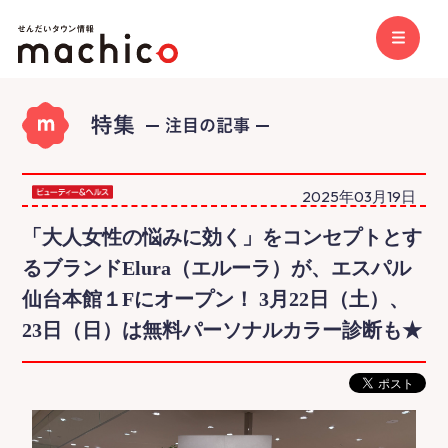
2025年03月19日
「大人女性の悩みに効く」をコンセプトとす
るブランドElura（エルーラ）が、エスパル
仙台本館１Fにオープン！ 3月22日（土）、
23日（日）は無料パーソナルカラー診断も★