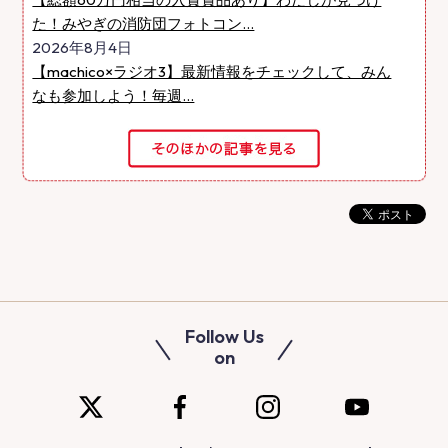
た！みやぎの消防団フォトコン...
2026年8月4日
【machico×ラジオ3】最新情報をチェックして、みん
なも参加しよう！毎週...
Follow Us
on