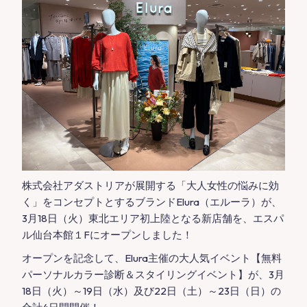
株式会社アダストリアが展開する「大人女性の悩みに効
く」をコンセプトとするブランドElura（エルーラ）が、
3月18日（火）東北エリア初上陸となる新店舗を、エスパ
ル仙台本館１Fにオープンしました！
オープンを記念して、Elura主催の大人気イベント【無料
パーソナルカラー診断＆スタイリングイベント】が、3月
18日（火）～19日（水）及び22日（土）～23日（日）の