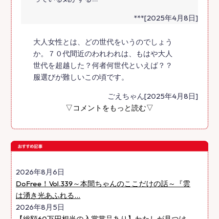
***[2025年4月8日]
大人女性とは、どの世代をいうのでしょう
か。７０代間近のわれわれは、もはや大人
世代を超越した？何者何世代といえば？？
服選びが難しいこの頃です。
ごえちゃん[2025年4月8日]
▽コメントをもっと読む▽
2026年8月6日
DoFree！Vol.339～本間ちゃんのここだけの話～『雲
は湧き光あふれる...
2026年8月5日
【総額60万円相当の入賞賞品あり】わたしが見つけ