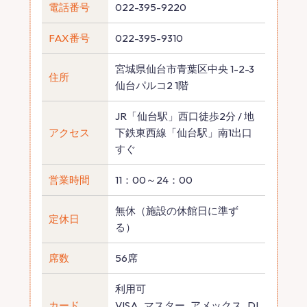
電話番号
022-395-9220
FAX番号
022-395-9310
宮城県仙台市青葉区中央 1-2-3
住所
仙台パルコ2 1階
JR「仙台駅」西口徒歩2分 / 地
アクセス
下鉄東西線「仙台駅」南1出口
すぐ
営業時間
11：00～24：00
無休（施設の休館日に準ず
定休日
る）
席数
56席
利用可
カード
VISA､マスター､アメックス､DI