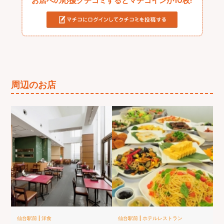
お店への応援クチコミするとマチコインが10枚!
周辺のお店
|
|
仙台駅前
洋食
仙台駅前
ホテルレストラン