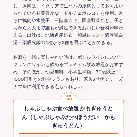
し、豚肉は、イタリアで生ハムの原料として多く用い
られている甘美豊かな「ドルチェポルコ」を使用。さ
らに鴨肉や水餃子、三陸産カキ、国産野菜など、子ど
もから大人まで誰もが満足できるおいしい食材が味わ
える。出汁は、北海道産昆布・和風レモン・濃厚鶏白
湯・薬膳火鍋の4種から2種を選ぶことができる。
お酒を一緒に楽しみたい時は、ボトルワインにスパー
クリングワインも飲めるプレミアム飲み放題がおすす
め。そのほか、幼児無料・小学生半額、70歳以上
1000円引きの料金プランもあり、家族3世代でリーズ
ナブルに利用できる点もうれしい。
しゃぶしゃぶ食べ放題 かもぎゅうと
ん（しゃぶしゃぶたべほうだい かも
ぎゅうとん）