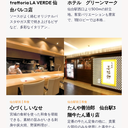
trattoria LA VERDE 仙
ホテル グリーンマーク
台パルコ店
仙台駅西口より500mの好立
地。客室バリエーションも豊富
ソースがよく絡むオリジナルパ
で、1階ロビーでは本格…
スタやガス窯で焼き上げるピザ
など、多彩なイタリアン…
|
|
仙台駅前
和食
仙台駅前
和食
心づくし いなせ
たんや善治郎 仙台駅3
宮城の食材を使った和食を堪能
階牛たん通り店
できる。素材の旨みがいきる刺
定番の牛たん定食の他に、貴重
身や炭火焼、野菜料理が…
な部位のみを使用した真中たん