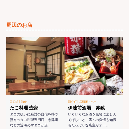
周辺のお店
|
|
国分町
和食
国分町
居酒屋・バー
たこ料理 壺家
伊達前酒場 赤猿
タコの扱いに絶対の自信を持つ
いろいろなお酒を気軽に楽しん
親方のタコ料理専門店。志津川
でほしいと、酒への愛情も知識
などの近海のマダコが店…
もたっぷりな店主がオー…