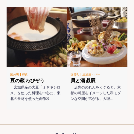
|
|
国分町
和食
国分町
居酒屋・バー
豆の蔵 わびぞう
貝と酒 贔屓
宮城県産の大豆「ミヤギシロ
店先ののれんをくぐると、京
メ」を使った料理を中心に、東
都の町屋をイメージした和モダ
北の食材を使った創作和…
ンな空間が広がる。大理…