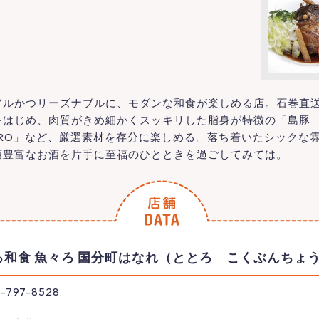
ルかつリーズナブルに、モダンな和食が楽しめる店。石巻直
をはじめ、肉質がきめ細かくスッキリした脂身が特徴の「島豚
ORO」など、厳選素材を存分に楽しめる。落ち着いたシックな
類豊富なお酒を片手に至福のひとときを過ごしてみては。
ろ和食 魚々ろ 国分町はなれ（ととろ こくぶんちょ
-797-8528