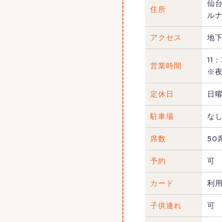
仙台
住所
ルナ
アクセス
地
11
営業時間
※夜
定休日
日
駐車場
な
席数
50
予約
可
カード
利
子供連れ
可