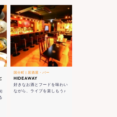
国分町
|
居酒屋・バー
と
HIDEAWAY
好きなお酒とフードを味わい
ながら、ライブを楽しもう♪
旬
る