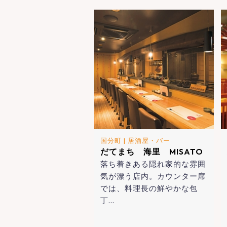
国分町
|
居酒屋・バー
だてまち 海里 MISATO
落ち着きある隠れ家的な雰囲
気が漂う店内。カウンター席
では、料理長の鮮やかな包
丁…