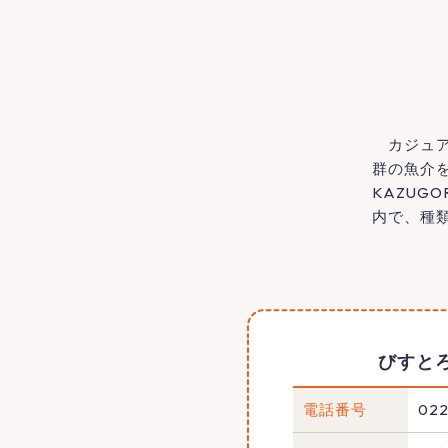
カジュア
群の魚介
KAZUG
内で、種
びすと
電話番号
022