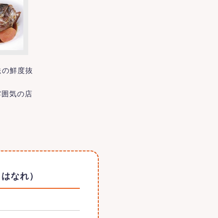
送の鮮度抜
雰囲気の店
うはなれ）