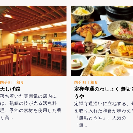
国分町
|
和食
国分町
|
和食
天しげ館
定禅寺通のわしょく 無垢
落ち着いた雰囲気の店内に
うや
は、熟練の技が光る活魚料
定禅寺通沿いに立地する、
理、季節の素材を使用した香
を取り入れた和食が味わえ
り高…
『無垢とうや』。人気の
「無…