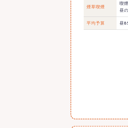
喫
煙草喫煙
昼
平均予算
昼8