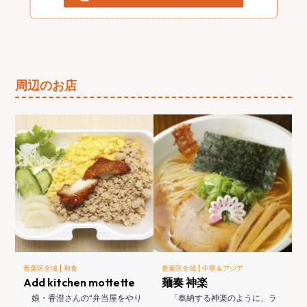
周辺のお店
|
|
青葉区全域
和食
青葉区全域
中華＆アジア
Add kitchen mottette
麺奏 神楽
娘・香澄さんの“弁当屋をやり
「奉納する神楽のように、ラ