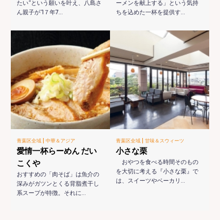
たい”という願いを叶え、八島さ
ーメンを献上する」という気持
ん親子が’1７年7…
ちを込めた一杯を提供す…
|
|
青葉区全域
中華＆アジア
青葉区全域
甘味＆スウィーツ
愛情一杯らーめん だい
小さな栗
こくや
おやつを食べる時間そのもの
を大切に考える『小さな栗』で
おすすめの「肉そば」は魚介の
は、スイーツやベーカリ…
深みがガツンとくる背脂煮干し
系スープが特徴。それに…