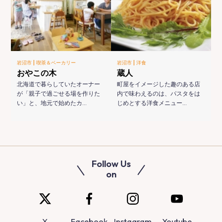
|
|
岩沼市
喫茶＆ベーカリー
岩沼市
洋食
おやこの木
蔵人
北海道で暮らしていたオーナー
町屋をイメージした趣のある店
が「親子で過ごせる場を作りた
内で味わえるのは、パスタをは
い」と、地元で始めたカ…
じめとする洋食メニュー…
Follow Us
on
X
Facebook
Instagram
Youtube