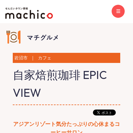
岩沼市
｜
カフェ
自家焙煎珈琲 EPIC
VIEW
アジアンリゾート気分たっぷりの心休まるコ
ーヒーサロン