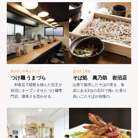
|
|
岩沼市
中華＆アジア
岩沼市
和食
つけ麺 うまづら
そば処 萬乃助 岩沼店
和食店で経験を積んだ店主が
山形で栽培したそばの実を、泉
岩沼にオープンさせたつけ麺専
店にある2台の石臼で挽いた香り
門店。濃厚さを思わせる…
高い二八そばが自慢の…