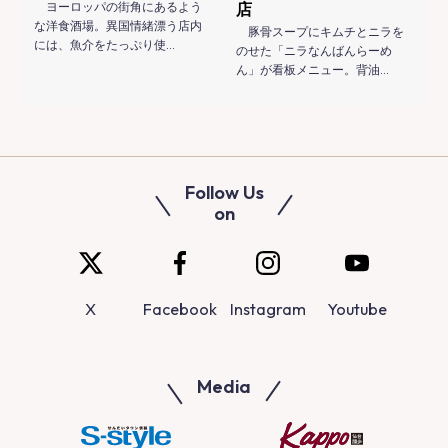
ヨーロッパの街角にあるよう
店
な洋食酒場。異国情緒漂う店内
豚骨スープにキムチとニラを
には、魚介をたっぷり使…
のせた「ニラなんばんらーめ
ん」が看板メニュー。背油…
Follow Us
on
X
Facebook
Instagram
Youtube
Media