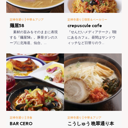
|
|
定禅寺通り
中華＆アジア
定禅寺通り
喫茶＆ベーカリー
麺屋58
crepuscule cafe
素材の旨みをそのままに表現
『せんだいメディアテーク』1階
する『麺屋58』。豚骨ダシのス
にあるカフェ。昼間はサンドウ
ープに北海道、仙台、…
ィッチなど日替りのラ…
|
|
定禅寺通り
洋食
定禅寺通り
中華＆アジア
BAR CERO
こうしゅう 晩翠通り本