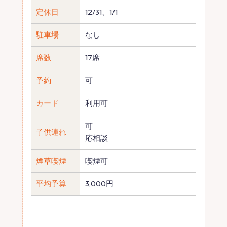
定休日
12/31、1/1
駐車場
なし
席数
17席
予約
可
カード
利用可
可
子供連れ
応相談
煙草喫煙
喫煙可
平均予算
3,000円