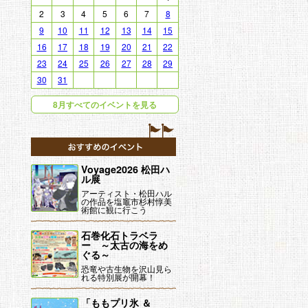
！
詳細
おすすめイベント
Voyage2026 松田ハ
ル展
アーティスト・松田ハル
の作品を塩竈市杉村惇美
術館に観に行こう
石巻化石トラベラ
ー ～太古の海をめ
ぐる～
恐竜や古生物を沢山見ら
れる特別展が開幕！
「ももプリ氷 ＆