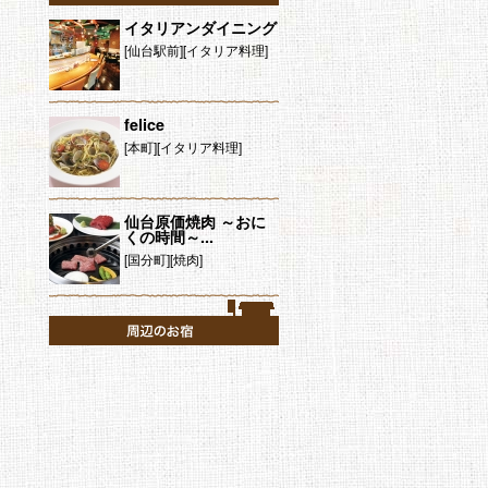
イタリアンダイニング
[仙台駅前][イタリア料理]
felice
[本町][イタリア料理]
仙台原価焼肉 ～おに
くの時間～...
[国分町][焼肉]