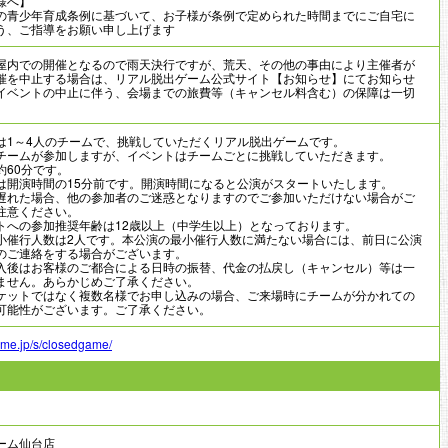
様へ】
の青少年育成条例に基づいて、お子様が条例で定められた時間までにご自宅に
う、ご指導をお願い申し上げます
屋内での開催となるので雨天決行ですが、荒天、その他の事由により主催者が
催を中止する場合は、リアル脱出ゲーム公式サイト【お知らせ】にてお知らせ
イベントの中止に伴う、会場までの旅費等（キャンセル料含む）の保障は一切
。
は1～4人のチームで、挑戦していただくリアル脱出ゲームです。
ームが参加しますが、イベントはチームごとに挑戦していただきます。
約60分です。
は開演時間の15分前です。開演時間になると公演がスタートいたします。
れた場合、他の参加者のご迷惑となりますのでご参加いただけない場合がご
注意ください。
トへの参加推奨年齢は12歳以上（中学生以上）となっております。
小催行人数は2人です。本公演の最小催行人数に満たない場合には、前日に公演
のご連絡をする場合がございます。
入後はお客様のご都合による日時の振替、代金の払戻し（キャンセル）等は一
ません。あらかじめご了承ください。
ケットではなく複数名様でお申し込みの場合、ご来場時にチームが分かれての
可能性がございます。ご了承ください。
game.jp/s/closedgame/
ーム仙台店