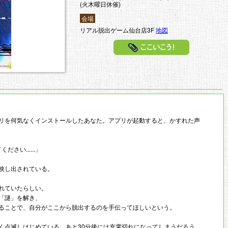
(火木曜日休催)
会場
リアル脱出ゲーム仙台店3F
地図
ここいこう
リを何気なくインストールしたあなた。アプリが起動すると、かすれた声
ださい......」
映し出されている。
れていたらしい。
「謎」を解き、
ることで、自分がここから脱出するのを手伝ってほしいという。
く点滅しはじめている。あと30分後には充電切れになってしまうだろう。