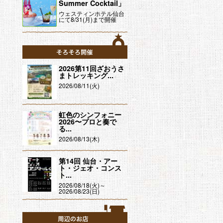
Summer Cocktail」
ウェスティンホテル仙台
にて8/31(月)まで開催
そろそろ開催
2026第11回ざおうさ
まトレッキング...
2026/08/11(火)
虹色のシンフォニー
2026〜プロと奏で
る...
2026/08/13(木)
第14回 仙台・アー
ト・ジェオ・コンス
ト...
2026/08/18(火)～
2026/08/23(日)
周辺のお店