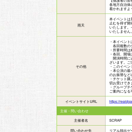
【保護者の皆
各地方自治体
着かれますよ
本イベントは
止むを得ず開
雨天
いたします。
いたしません
・本イベント
各回複数のチ
・所要時間は
・各回、開場
開演時間に遅
ざいます。ご
その他
・このイベン
・本公演の最
のお振替など
・チケット購
切お受けでき
・グループチ
ご案内になる
イベントサイトURL
https://reald
主催・問い合わせ
主催者名
SCRAP
問い合わせ先
リアル脱出ゲ