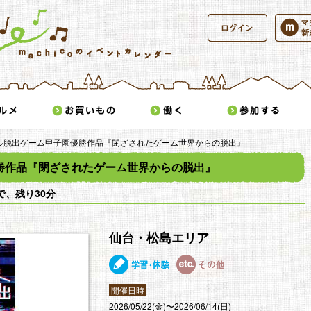
ログイン
かけ
グルメ
お買いもの
働く
アル脱出ゲーム甲子園優勝作品『閉ざされたゲーム世界からの脱出』
勝作品『閉ざされたゲーム世界からの脱出』
、残り30分
仙台・松島エリア
学習・体験
その他
開催日時
2026/05/22(金)〜2026/06/14(日)