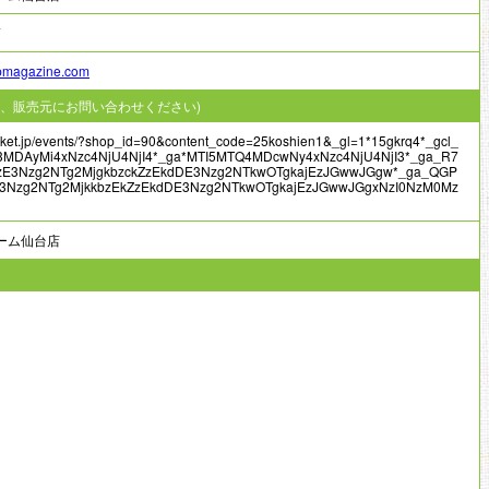
7
pmagazine.com
、販売元にお問い合わせください)
ticket.jp/events/?shop_id=90&content_code=25koshien1&_gl=1*15gkrq4*_gcl_
MDAyMi4xNzc4NjU4NjI4*_ga*MTI5MTQ4MDcwNy4xNzc4NjU4NjI3*_ga_R7
zE3Nzg2NTg2MjgkbzckZzEkdDE3Nzg2NTkwOTgkajEzJGwwJGgw*_ga_QGP
E3Nzg2NTg2MjkkbzEkZzEkdDE3Nzg2NTkwOTgkajEzJGwwJGgxNzI0NzM0Mz
ーム仙台店