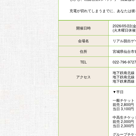
充電が切れてしまうまでに、あなたは彼
2026/05/22(
開催日時
(火木曜日休催
会場名
リアル脱出ゲ
住所
宮城県仙台市青
TEL
022-796-972
地下鉄南北線
アクセス
地下鉄南北線
地下鉄東西線
▼平日
一般チケット
前売 2,800円
当日 3,100円
中高生チケッ
前売 2,000円
当日 2,300円
グループチケ