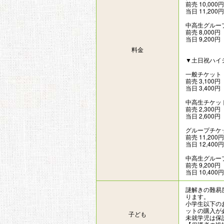
前売 10,000円
当日 11,200円
中高生グルー
前売 8,000円
当日 9,200円
料金
▼土日祝ハイ
一般チケット
前売 3,100円
当日 3,400円
中高生チケッ
前売 2,300円
当日 2,600円
グループチケ
前売 11,200円
当日 12,400円
中高生グルー
前売 9,200円
当日 10,400円
謎解きの難易
ります。
小学生以下の
ットの購入が
子ども
未就学児は保