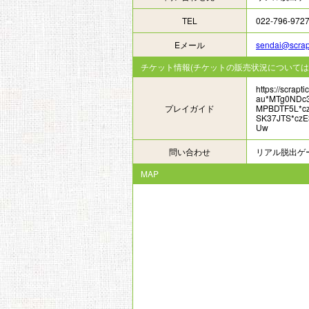
TEL
022-796-972
Eメール
sendai@scra
チケット情報(チケットの販売状況については
https://scrap
au*MTg0NDc3
プレイガイド
MPBDTF5L*c
SK37JTS*cz
Uw
問い合わせ
リアル脱出ゲ
MAP