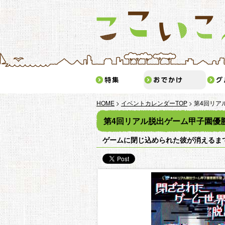
特集
おで
HOME
>
イベントカレンダーTOP
> 第4回リ
第4回リアル脱出ゲーム甲子園優
ゲームに閉じ込められた彼が消えるまで