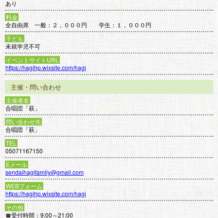
あり
料金
全自由席 一般：２，０００円 学生：１，０００円
子ども
未就学児不可
イベントサイトURL
https://hagihp.wixsite.com/hagi
主催・問い合わせ
主催者名
合唱団「萩」
問い合わせ先
合唱団「萩」
TEL
05071167150
Eメール
sendaihagifamily@gmail.com
WEBフォーム
https://hagihp.wixsite.com/hagi
その他
☎受付時間：9:00～21:00