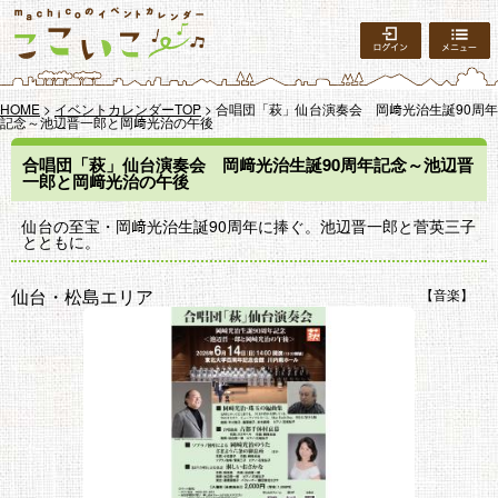
ログイン
HOME
>
イベントカレンダーTOP
> 合唱団「萩」仙台演奏会 岡﨑光治生誕90周年
記念～池辺晋一郎と岡﨑光治の午後
合唱団「萩」仙台演奏会 岡﨑光治生誕90周年記念～池辺晋
一郎と岡﨑光治の午後
仙台の至宝・岡﨑光治生誕90周年に捧ぐ。池辺晋一郎と菅英三子
とともに。
仙台・松島エリア
音楽