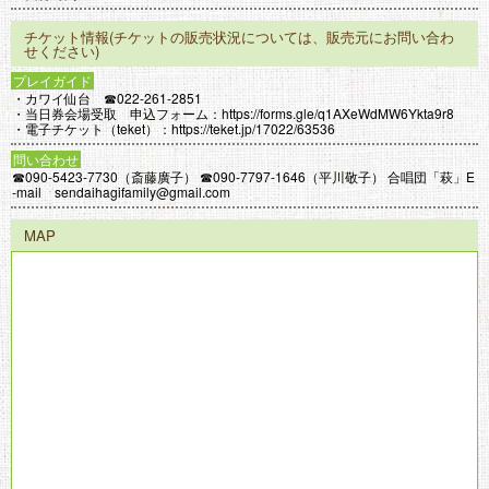
チケット情報(チケットの販売状況については、販売元にお問い合わ
せください)
プレイガイド
・カワイ仙台 ☎022-261-2851
・当日券会場受取 申込フォーム：https://forms.gle/q1AXeWdMW6Ykta9r8
・電子チケット（teket）：https://teket.jp/17022/63536
問い合わせ
☎090-5423-7730（斎藤廣子） ☎090-7797-1646（平川敬子） 合唱団「萩」E
-mail sendaihagifamily@gmail.com
MAP