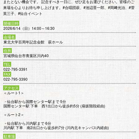
またとない機会です。 記念すべき一日に、ぜひ足をお運びください。皆様のご
来場を心よりお待ち申し上げます。#合唱団萩、#池辺晋一郎、#岡﨑光治、#菅
英三子、#仙台イベント
開催日時
2026/6/14（日）14:00～16:30
会場名
東北大学百周年記念会館 萩ホール
住所
宮城県仙台市青葉区川内40
TEL
022-795-3391
FAX
022-795-3390
アクセス
＜ルート1＞
・仙台駅から国際センター駅まで 5分
国際センター駅 下車 西1出口から徒歩約5分 (扇坂階段経由)
＜ルート2＞
・仙台駅から川内駅まで 6分
川内駅 下車 南2出口から徒歩約7分 (川内北キャンパス内経由)
駐車場