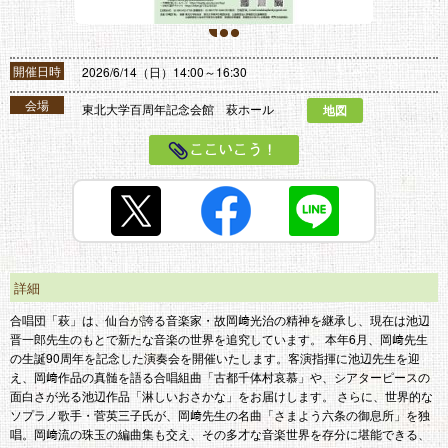
1
2
3
開催日時
2026/6/14（日）14:00～16:30
会場
東北大学百周年記念会館 萩ホール
地図
ここいこう！
詳細
合唱団「萩」は、仙台が誇る音楽家・故岡﨑光治の精神を継承し、現在は池辺
晋一郎先生のもとで新たな音楽の世界を追究しています。 本年6月、岡﨑先生
の生誕90周年を記念した演奏会を開催いたします。客演指揮に池辺先生を迎
え、岡﨑作品の真髄を語る合唱組曲「古都千体村哀慕」や、シアターピースの
面白さが光る池辺作品「淋しいおさかな」をお届けします。 さらに、世界的な
ソプラノ歌手・菅英三子氏が、岡﨑先生の名曲「さまよう六条の御息所」を独
唱。岡﨑流の珠玉の編曲集も交え、その多才な音楽世界を存分に堪能できる、