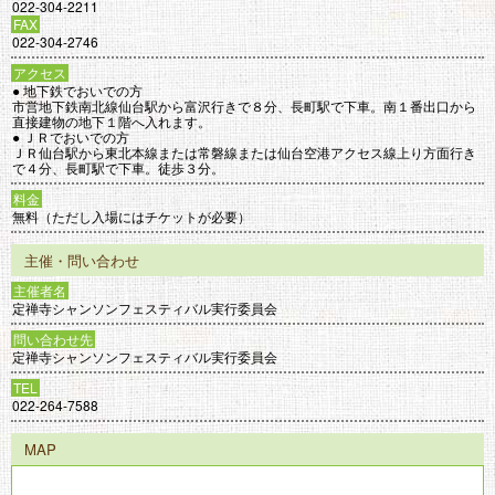
022-304-2211
FAX
022-304-2746
アクセス
● 地下鉄でおいでの方
市営地下鉄南北線仙台駅から富沢行きで８分、長町駅で下車。南１番出口から
直接建物の地下１階へ入れます。
● ＪＲでおいでの方
ＪＲ仙台駅から東北本線または常磐線または仙台空港アクセス線上り方面行き
で４分、長町駅で下車。徒歩３分。
料金
無料（ただし入場にはチケットが必要）
主催・問い合わせ
主催者名
定禅寺シャンソンフェスティバル実行委員会
問い合わせ先
定禅寺シャンソンフェスティバル実行委員会
TEL
022-264-7588
MAP