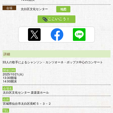
会場
太白区文化センター
地図
ここいこう！
詳細
33人の歌手によるシャンソン・カンツオーネ・ポップス中心のコンサート
開催日時
2025/10/21(火)
13:30開場
14:00開演
会場名
太白区文化センター 楽楽楽ホール
住所
宮城県仙台市太白区長町５－３－２
TEL