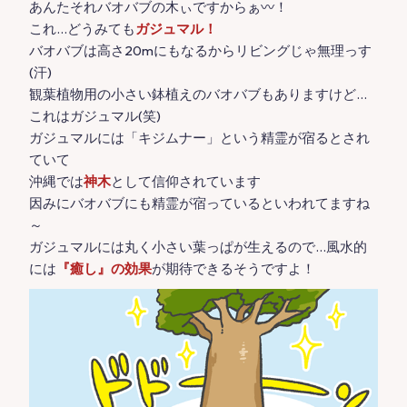
あんたそれバオバブの木ぃですからぁ〰️！
これ…どうみても
ガジュマル！
バオバブは高さ20mにもなるからリビングじゃ無理っす
(汗)
観葉植物用の小さい鉢植えのバオバブもありますけど…
これはガジュマル(笑)
ガジュマルには「キジムナー」という精霊が宿るとされ
ていて
沖縄では
神木
として信仰されています
因みにバオバブにも精霊が宿っているといわれてますね
～
ガジュマルには丸く小さい葉っぱが生えるので…風水的
には
『癒し』の効果
が期待できるそうですよ！