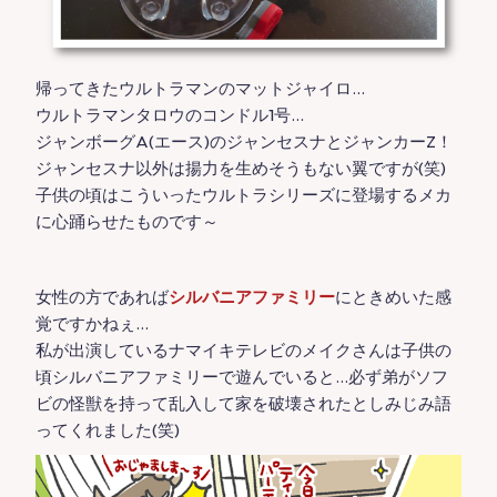
帰ってきたウルトラマンのマットジャイロ…
ウルトラマンタロウのコンドル1号…
ジャンボーグA(エース)のジャンセスナとジャンカーZ！
ジャンセスナ以外は揚力を生めそうもない翼ですが(笑)
子供の頃はこういったウルトラシリーズに登場するメカ
に心踊らせたものです～
女性の方であれば
シルバニアファミリー
にときめいた感
覚ですかねぇ…
私が出演しているナマイキテレビのメイクさんは子供の
頃シルバニアファミリーで遊んでいると…必ず弟がソフ
ビの怪獣を持って乱入して家を破壊されたとしみじみ語
ってくれました(笑)