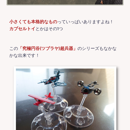
小さくても本格的なもの
っていっぱいありますよね！
カプセルトイ
とかはその1つ
この
「究極円谷(ツブラヤ)超兵器」
のシリーズもなかな
かな出来です！