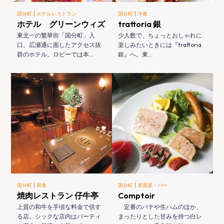
|
|
国分町
ホテルレストラン
国分町
洋食
ホテル グリーンウィズ
trattoria 銀
東北一の繁華街「国分町」入
少人数で、ちょっとおしゃれに
口、広瀬通に面したアクセス抜
楽しみたいときには『trattoria
群のホテル。ロビーでは本…
銀』へ。東…
|
|
国分町
和食
国分町
居酒屋・バー
焼肉レストラン 仔牛亭
Comptoir
上質の和牛を手頃な料金で供す
定番のパテや生ハムのほか、
る店。シックな店内はパーティ
まったりとした甘みを持つ白レ