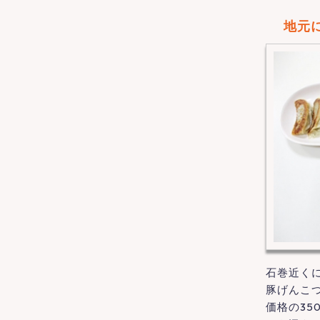
地元
石巻近く
豚げんこ
価格の3