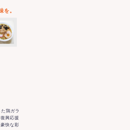
味を。
した鶏ガラ
は復興応援
に豪快な彩