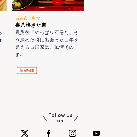
石巻市
|
和食
喜八櫓きた道
ら
震災後「やっぱり石巻だ」そ
介
う決めた時に出会った百年を
超える古民家は、風情その
ま…
Follow Us
on