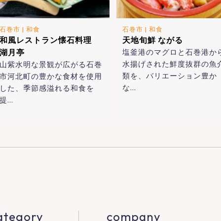
石巻市
|
和食
石巻市
|
和食
和風レストラン懐石料理
天地旬鮮 ながる
湖月亭
塩釜港のマグロと石巻港か
水揚げされた鮮度抜群の魚
山紫水明な景観が広がる石巻
類を、バリエーション豊か
市河北町の豊かな食材を使用
な…
した、季節感溢れる和食を
提…
ategory
company