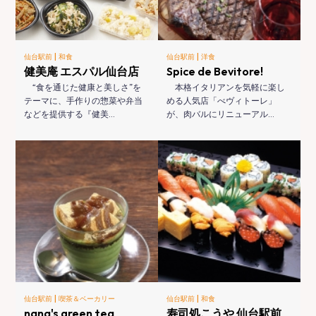
|
|
仙台駅前
和食
仙台駅前
洋食
健美庵 エスパル仙台店
Spice de Bevitore!
“食を通じた健康と美しさ”を
本格イタリアンを気軽に楽し
テーマに、手作りの惣菜や弁当
める人気店「べヴィトーレ」
などを提供する『健美…
が、肉バルにリニューアル…
|
|
仙台駅前
喫茶＆ベーカリー
仙台駅前
和食
nana's green tea
寿司処こうや 仙台駅前