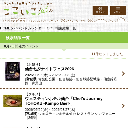
ログイン
HOME
>
イベントカレンダーTOP
> 検索結果一覧
検索結果一覧
8月7日開催のイベント
11件ヒットしました
お祭り
仙台七夕ナイトフェス2026
2026/08/06(木)～2026/08/08(土)
[宮城県]
青葉山公園・仙台城跡・仙台城跡登城路・仙臺緑彩
館・青葉山...
グルメ
ウェスティンホテル仙台「Chef's Journey
TOHOKU -Kampo Beef-」
2026/05/29(金)～2026/08/27(木)
[宮城県]
ウェスティンホテル仙台 レストラン シンフォニー
（26階）