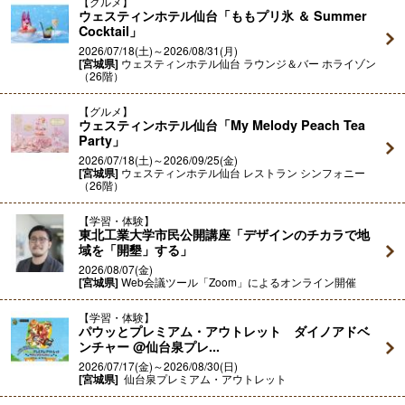
グルメ
ウェスティンホテル仙台「ももプリ氷 ＆ Summer
Cocktail」
2026/07/18(土)～2026/08/31(月)
[宮城県]
ウェスティンホテル仙台 ラウンジ＆バー ホライゾン
（26階）
グルメ
ウェスティンホテル仙台「My Melody Peach Tea
Party」
2026/07/18(土)～2026/09/25(金)
[宮城県]
ウェスティンホテル仙台 レストラン シンフォニー
（26階）
学習・体験
東北工業大学市民公開講座「デザインのチカラで地
域を「開墾」する」
2026/08/07(金)
[宮城県]
Web会議ツール「Zoom」によるオンライン開催
学習・体験
パウッとプレミアム・アウトレット ダイノアドベ
ンチャー @仙台泉プレ...
2026/07/17(金)～2026/08/30(日)
[宮城県]
仙台泉プレミアム・アウトレット