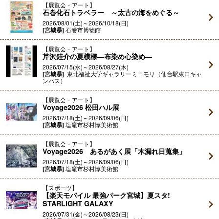
展覧会・アート
石巻化石トラベラー ～太古の海をめぐる～
2026/08/01(土)～2026/10/18(日)
[宮城県]
石巻市博物館
展覧会・アート
芹沢銈介の夏模様―布染め心染め―
2026/07/15(水)～2026/08/27(木)
[宮城県]
東北福祉大学ギャラリーミニモリ（仙台駅東口キャ
ンパス）
展覧会・アート
Voyage2026 松田ハル展
2026/07/18(土)～2026/09/06(日)
[宮城県]
塩竈市杉村惇美術館
展覧会・アート
Voyage2026 あるがあく展「木漏れ日蒐集」
2026/07/18(土)～2026/09/06(日)
[宮城県]
塩竈市杉村惇美術館
スポーツ
【楽天モバイル 最強パーク宮城】夏スタ!
STARLIGHT GALAXY
2026/07/31(金)～2026/08/23(日)