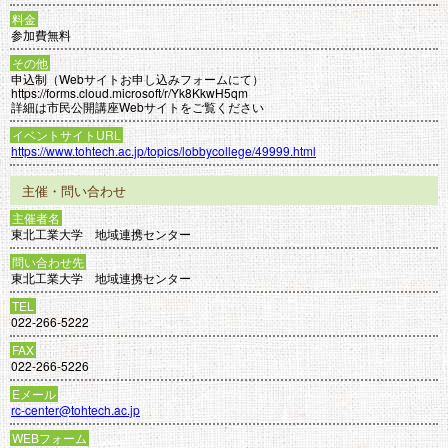
料金
参加費無料
その他
申込制（Webサイトお申し込みフォームにて）
https://forms.cloud.microsoft/r/Yk8KkwH5qm
詳細は市民公開講座Webサイトをご覧ください
イベントサイトURL
https://www.tohtech.ac.jp/topics/lobbycollege/49999.html
主催・問い合わせ
主催者名
東北工業大学 地域連携センター
問い合わせ先
東北工業大学 地域連携センター
TEL
022-266-5222
FAX
022-266-5226
Eメール
rc-center@tohtech.ac.jp
WEBフォーム