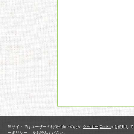
当サイトではユーザーの利便性向上のため
クッキー(Cookie)
を使用して
お問い合わせ
運営会社
会員規約
ーポリシー
」をお読みください。