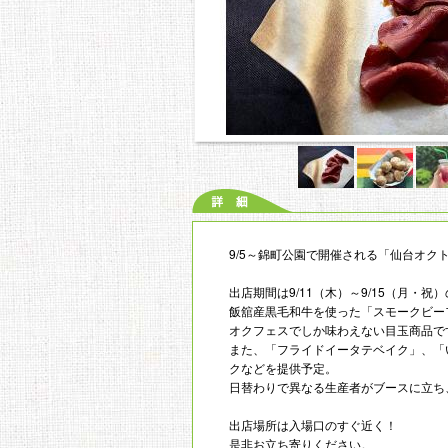
9/5～錦町公園で開催される「仙台オ
出店期間は9/11（木）～9/15（月・祝
飯舘産黒毛和牛を使った「スモークビー
オクフェスでしか味わえない目玉商品で
また、「フライドイータテベイク」、「
クなどを提供予定。
日替わりで異なる生産者がブースに立ち
出店場所は入場口のすぐ近く！
是非お立ち寄りください。