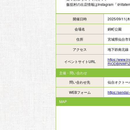
飯舘村の出店情報はInstagram「＠iitat
開催日時
2025/09/11(
会場名
錦町公園
住所
宮城県仙台市
アクセス
地下鉄南北線
https://www.
イベントサイトURL
RlODBiNWFl
主催・問い合わせ
問い合わせ先
仙台オクトー
WEBフォーム
https://sendai-
MAP