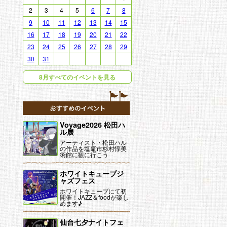
！
おすすめイベント
詳細
Voyage2026 松田ハ
ル展
アーティスト・松田ハル
の作品を塩竈市杉村惇美
術館に観に行こう
ホワイトキューブジ
ャズフェス
ホワイトキューブにて初
開催！JAZZ＆foodが楽し
めます♪
仙台七夕ナイトフェ