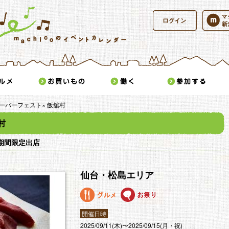
ログイン
かけ
グルメ
お買いもの
働く
ーバーフェスト× 飯舘村
村
期間限定出店
仙台・松島エリア
グルメ
お祭り
開催日時
2025/09/11(木)〜2025/09/15(月・祝)