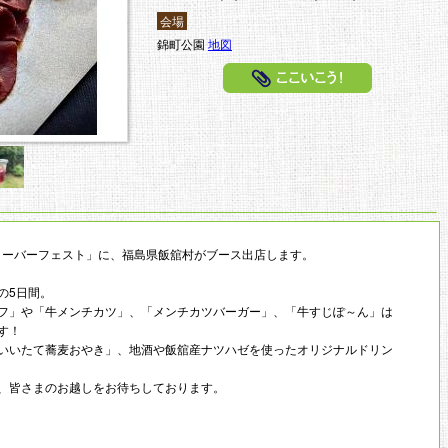
会場
錦町公園
地図
ここいこう
クトーバーフェスト」に、福島県飯舘村がブース出店します。
）の5日間。
フ」や「牛メンチカツ」、「メンチカツバーガー」、「牛すじぽ～ん」は
す！
いいたて蕎麦おやき」、地酒や飯舘産ナツハゼを使ったオリジナルドリン
、皆さまのお越しをお待ちしております。