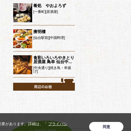
肴処 やおよろず
[一番町][居酒屋]
痩明樓
[仙台駅前][中国料理]
食彩いろいろやきとり
居酒屋 鳥幸 仙台中...
[中央通り][焼き鳥・串揚
げ]
ページトップへ
必要があります。詳細は、「
プライバシ
同意