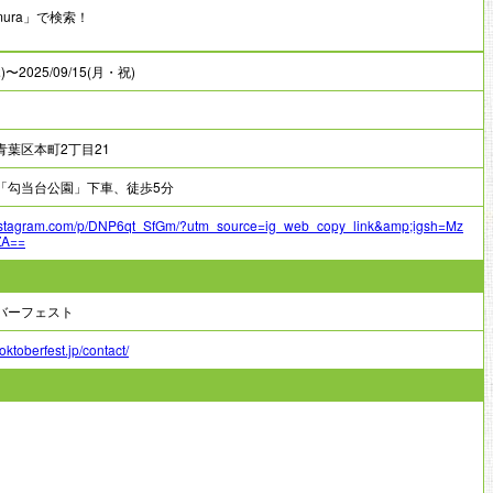
emura」で検索！
木)〜2025/09/15(月・祝)
青葉区本町2丁目21
「勾当台公園」下車、徒歩5分
instagram.com/p/DNP6qt_SfGm/?utm_source=ig_web_copy_link&amp;igsh=Mz
ZA==
バーフェスト
oktoberfest.jp/contact/