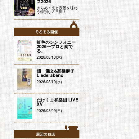
ス2026
きらめく光と夜景を味わ
う特別な３日間！
そろそろ開催
虹色のシンフォニー
2026〜プロと奏で
る...
2026/08/13(木)
畑 儀文&髙橋麻子
Liederabend
2026/08/19(水)
たけくま和楽団 LIVE
XV
2026/08/09(日)
周辺のお店