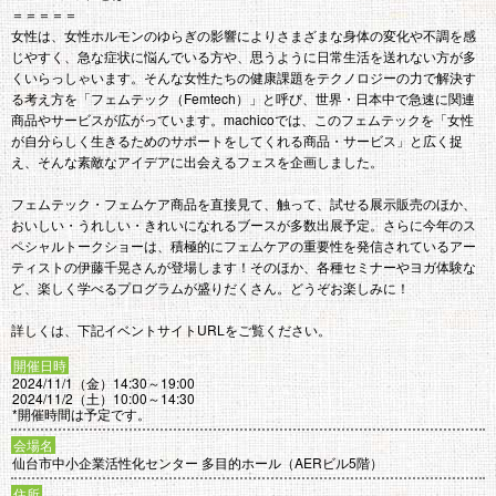
＝＝＝＝＝
女性は、女性ホルモンのゆらぎの影響によりさまざまな身体の変化や不調を感
じやすく、急な症状に悩んでいる方や、思うように日常生活を送れない方が多
くいらっしゃいます。そんな女性たちの健康課題をテクノロジーの力で解決す
る考え方を「フェムテック（Femtech）」と呼び、世界・日本中で急速に関連
商品やサービスが広がっています。machicoでは、このフェムテックを「女性
が自分らしく生きるためのサポートをしてくれる商品・サービス」と広く捉
え、そんな素敵なアイデアに出会えるフェスを企画しました。
フェムテック・フェムケア商品を直接見て、触って、試せる展示販売のほか、
おいしい・うれしい・きれいになれるブースが多数出展予定。さらに今年のス
ペシャルトークショーは、積極的にフェムケアの重要性を発信されているアー
ティストの伊藤千晃さんが登場します！そのほか、各種セミナーやヨガ体験な
ど、楽しく学べるプログラムが盛りだくさん。どうぞお楽しみに！
詳しくは、下記イベントサイトURLをご覧ください。
開催日時
2024/11/1（金）14:30～19:00
2024/11/2（土）10:00～14:30
*開催時間は予定です。
会場名
仙台市中小企業活性化センター 多目的ホール（AERビル5階）
住所