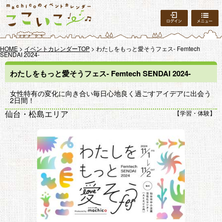
ログイン
HOME
>
イベントカレンダーTOP
> わたしをもっと愛そうフェス- Femtech
SENDAI 2024-
わたしをもっと愛そうフェス- Femtech SENDAI 2024-
女性特有の変化に向き合い毎日心地良く過ごすアイデアに出会う
2日間！
仙台・松島エリア
学習・体験