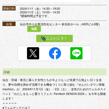
開催日時
2024/11/1（金）14:30～19:00
2024/11/2（土）10:00～14:30
*開催時間は予定です。
会場
仙台市中小企業活性化センター 多目的ホール（AERビル5階）
地図
ここいこう！
詳細
仙台・宮城・東北に暮らす女性たちが今よりもっと快適で心地よい日々を送
り、夢や目標を諦めず活躍できる機会づくりに取り組む『せんだいタウン情報
machico』が、2024年11月1日（金）・2日（土）、女性のためのウェルネスイ
ベント『わたしをもっと愛そうフェス- Femtech SENDAI 2024-』を今年も開催
します！
＝＝＝＝＝
●フェムテックとは？