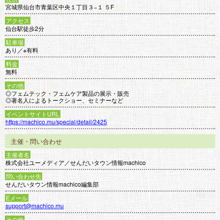
宮城県仙台市青葉区中央１丁目３−１ ５F
アクセス
仙台駅徒歩2分
駐車場
あり／※有料
料金
無料
その他
◎フェムテック・フェムケア製品の展示・販売
◎著名人によるトークショー、セミナーなど
イベントサイトURL
https://machico.mu/special/detail/2425
主催・問い合わせ
主催者名
株式会社ユーメディア／せんだいタウン情報machico
問い合わせ先
せんだいタウン情報machico編集部
Eメール
support@machico.mu
その他