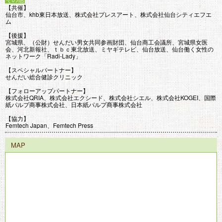
【共催】
仙台市、khb東日本放送、株式会社プレスアート、株式会社仙台シティエフエ
ム
【後援】
宮城県、（公財）せんだい男女共同参画財団、仙台商工会議所、宮城県女医
会、河北新報社、ｔｂｃ東北放送、ミヤギテレビ、仙台放送、仙台働く女性の
ネットワーク「Radi-Lady」
【スペシャルパートナー】
せんだい総合健診クリニック
【フォローアップパートナー】
株式会社QRIA、株式会社エクシード、株式会社シエル、株式会社KOGEI、国際
紙パルプ商事株式会社、日本紙パルプ商事株式会社
【協力】
Femtech Japan、Femtech Press
MAP