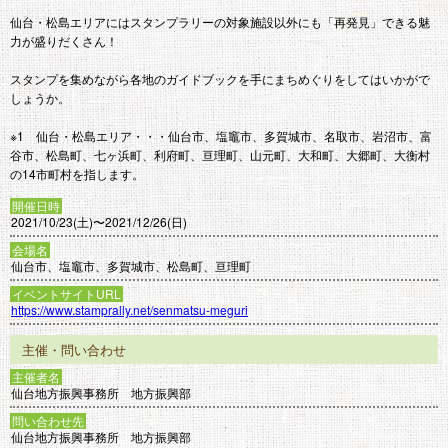
仙台・松島エリアにはスタンプラリーの対象施設以外にも「再発見」できる魅
力が盛りだくさん！
スタンプを集めながら各地のガイドブックを手にまちめぐりをしてはいかがで
しょうか。
※1 仙台・松島エリア・・・仙台市、塩竈市、多賀城市、名取市、岩沼市、富
谷市、松島町、七ヶ浜町、利府町、亘理町、山元町、大和町、大郷町、大衡村
の14市町村を指します。
開催日時
2021/10/23(土)〜2021/12/26(日)
会場名
仙台市、塩竈市、多賀城市、松島町、亘理町
イベントサイトURL
https://www.stamprally.net/senmatsu-meguri
主催・問い合わせ
主催者名
仙台地方振興事務所 地方振興部
問い合わせ先
仙台地方振興事務所 地方振興部