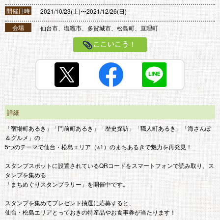
開催日時
2021/10/23(土)〜2021/12/26(日)
会場
仙台市、塩竈市、多賀城市、松島町、亘理町
ここいこう！
詳細
「宿場町あるき」「門前町あるき」「歴史探訪」「職人町あるき」「海さんぽ
＆グルメ」の
5つのテーマで仙台・松島エリア（※1）のまちあるきで魅力を再発見！
スタンプスポットに設置されているQRコードをスマートフォンで読み取り、ス
タンプを集める
「まちめぐりスタンプラリー」を開催中です。
スタンプを集めてプレゼント抽選に応募すると、
仙台・松島エリアとっておきの特産品やお食事券が当たります！